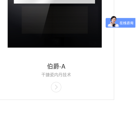
伯爵-A
干搪瓷内丹技术
八段循环热风对流烘烤技术
二层钢化隔热玻璃
智能温控几乎
3D旋转烘烤技术