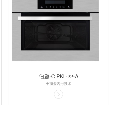
伯爵-C PKL-22-A
干搪瓷内丹技术
八段循环热风对流烘烤技术
二层钢化隔热玻璃
智能温控几乎
3D旋转烘烤技术