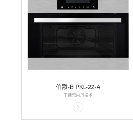
伯爵-B PKL-22-A
干搪瓷内丹技术
二段循环热风对流烘烤技术
三层钢化隔热玻璃
智能温控几乎
3D旋转烘烤技术